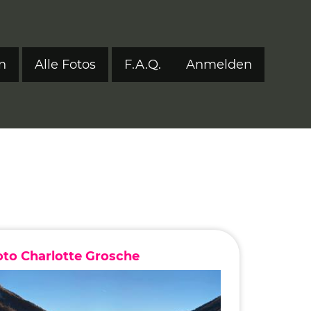
n
Alle Fotos
F.A.Q.
Anmelden
Benutzerm
tyle 2024
tyle 2023
tyle 2022
onen 2017–2021
ers
eStyle 2021
oto Charlotte Grosche
eStyle 2020
eStyle 2019