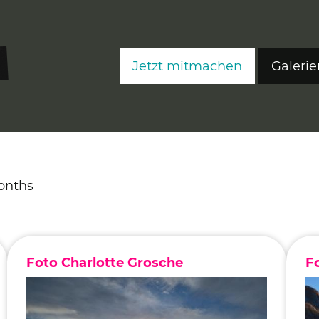
Jetzt mitmachen
Galerie
FreeS
FreeS
FreeS
onths
Editi
Ateli
Fre
Foto Charlotte Grosche
F
Fre
Fre