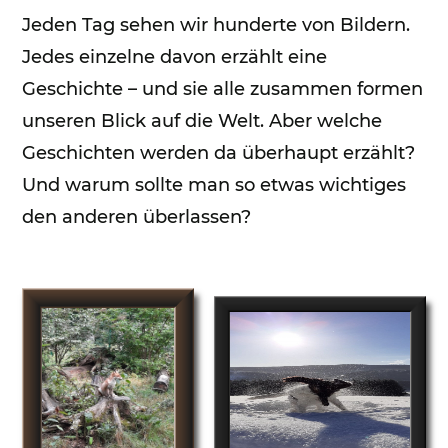
Editionen 2017–2021
Jeden Tag sehen wir hunderte von Bildern.
Jedes einzelne davon erzählt eine
Ateliers
FreeStyle 2021
Geschichte – und sie alle zusammen formen
FreeStyle 2020
unseren Blick auf die Welt. Aber welche
Geschichten werden da überhaupt erzählt?
FreeStyle 2019
Und warum sollte man so etwas wichtiges
FreeStyle 2018
den anderen überlassen?
FreeStyle 2017