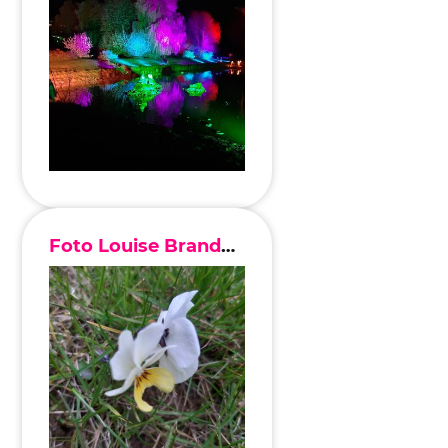
Editionen 2017–2021
Ateliers
FreeStyle 2021
FreeStyle 2020
FreeStyle 2019
FreeStyle 2018
Foto Louise Brandenburg
FreeStyle 2017