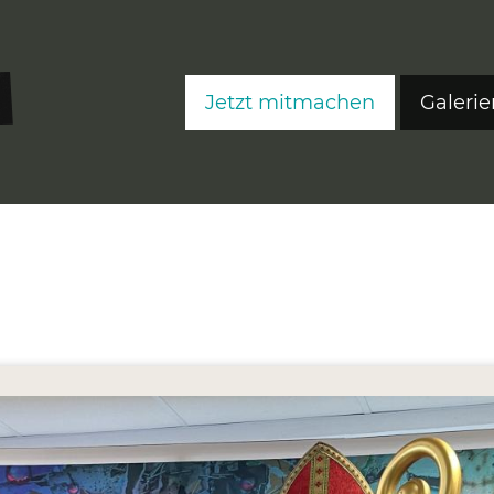
Jetzt mitmachen
Galerie
FreeS
FreeS
FreeS
Editi
Ateli
Fre
Fre
Fre