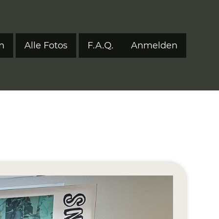
n
Alle Fotos
F.A.Q.
Anmelden
Benutzerm
tyle 2024
tyle 2023
tyle 2022
onen 2017–2021
ers
eStyle 2021
eStyle 2020
eStyle 2019