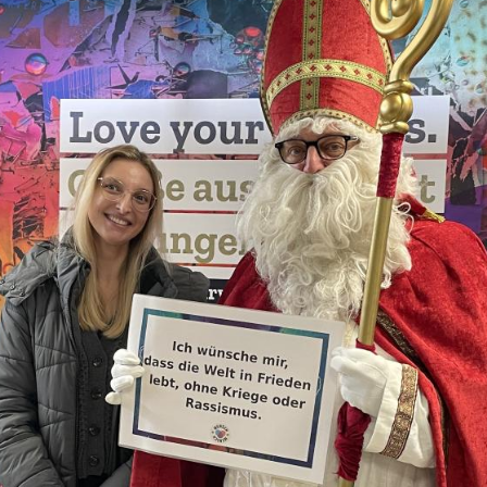
Fre
Fre