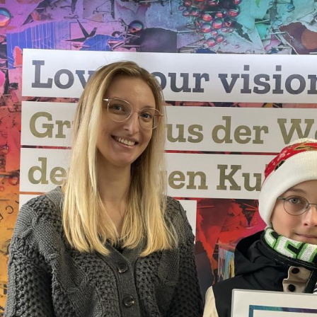
Fre
Fre