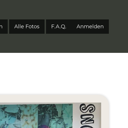
n
Alle Fotos
F.A.Q.
Anmelden
Benutzerm
tyle 2024
tyle 2023
tyle 2022
onen 2017–2021
ers
eStyle 2021
eStyle 2020
eStyle 2019