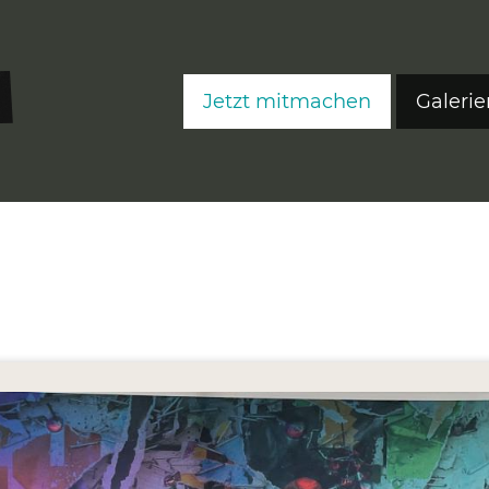
Jetzt mitmachen
Galerie
FreeS
FreeS
FreeS
Editi
Ateli
Fre
Fre
Fre