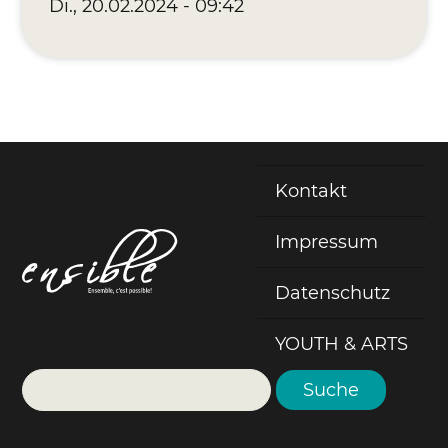
Di., 20.02.2024 - 09:42
Kontakt
Fußzeile
Impressum
Datenschutz
YOUTH & ARTS
Suche