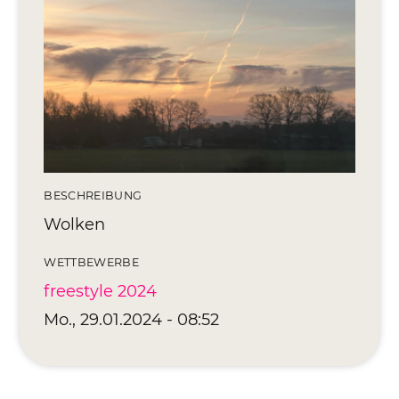
Editionen 2017–2021
Ateliers
FreeStyle 2021
FreeStyle 2020
FreeStyle 2019
FreeStyle 2018
BESCHREIBUNG
Wolken
FreeStyle 2017
WETTBEWERBE
freestyle 2024
Mo., 29.01.2024 - 08:52