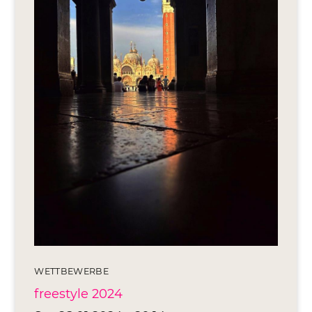
Editionen 2017–2021
Ateliers
FreeStyle 2021
FreeStyle 2020
FreeStyle 2019
FreeStyle 2018
FreeStyle 2017
WETTBEWERBE
freestyle 2024