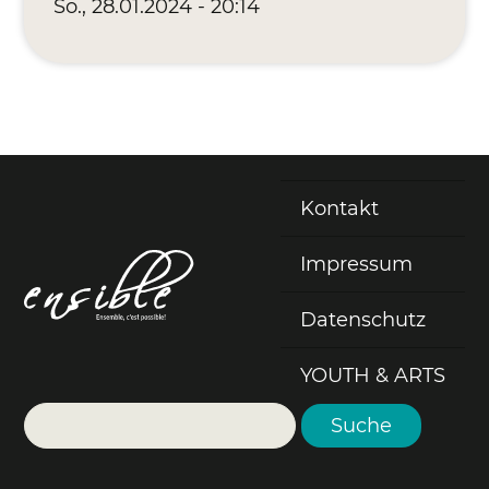
So., 28.01.2024 - 20:14
Kontakt
Fußzeile
Impressum
Datenschutz
YOUTH & ARTS
Suche