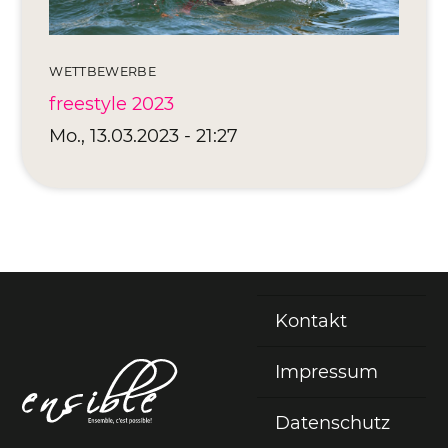
Editionen 2017–2021
Ateliers
FreeStyle 2021
WETTBEWERBE
freestyle 2023
FreeStyle 2020
Mo., 13.03.2023 - 21:27
FreeStyle 2019
FreeStyle 2018
FreeStyle 2017
Kontakt
Fußzeile
Impressum
Datenschutz