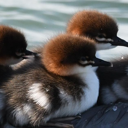
Fre
Fre