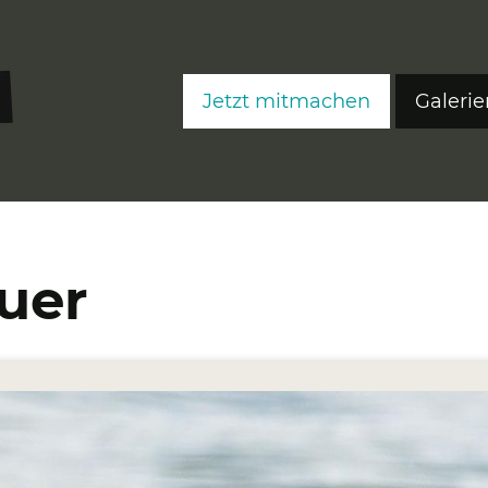
Jetzt mitmachen
Galerie
FreeS
FreeS
FreeS
uer
Editi
Ateli
Fre
Fre
Fre