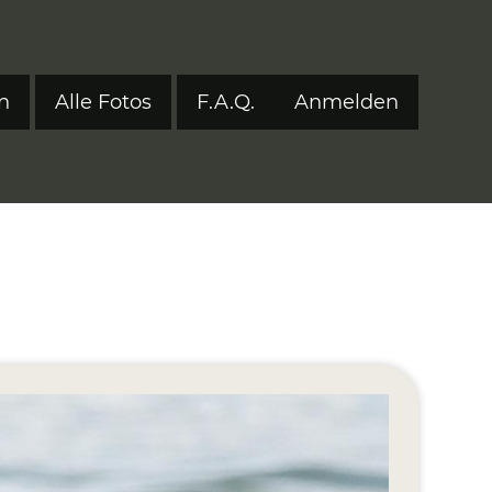
n
Alle Fotos
F.A.Q.
Anmelden
Benutzerm
tyle 2024
tyle 2023
tyle 2022
onen 2017–2021
ers
eStyle 2021
eStyle 2020
eStyle 2019