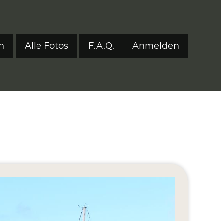
n
Alle Fotos
F.A.Q.
Anmelden
Benutzerm
tyle 2024
tyle 2023
tyle 2022
onen 2017–2021
ers
eStyle 2021
eStyle 2020
eStyle 2019