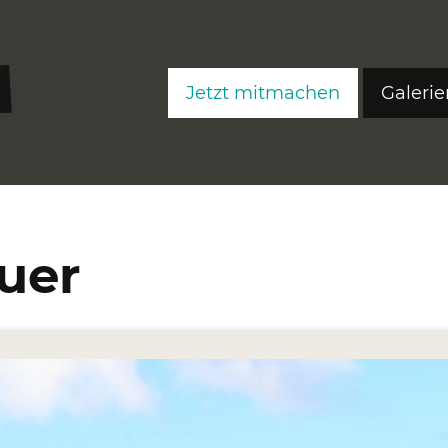
Jetzt mitmachen
Galerie
FreeS
FreeS
FreeS
uer
Editi
Ateli
Fre
Fre
Fre