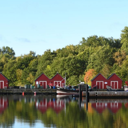
Fre
Fre