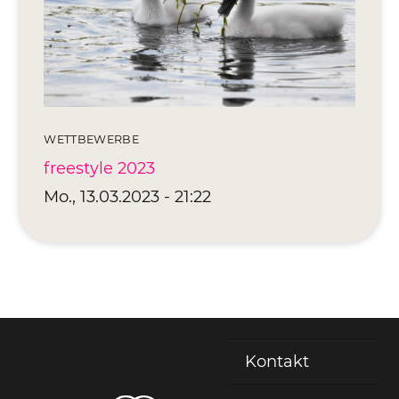
Editionen 2017–2021
Ateliers
FreeStyle 2021
FreeStyle 2020
WETTBEWERBE
FreeStyle 2019
freestyle 2023
FreeStyle 2018
Mo., 13.03.2023 - 21:22
FreeStyle 2017
Kontakt
Fußzeile