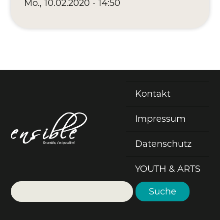
Mo., 10.02.2020 - 14:50
Kontakt
Fußzeile
Impressum
Datenschutz
YOUTH & ARTS
Suche