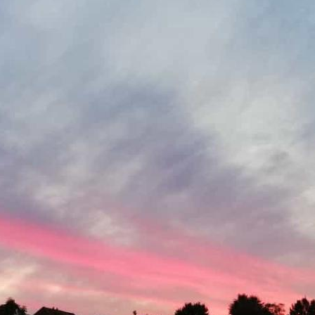
Fre
Fre