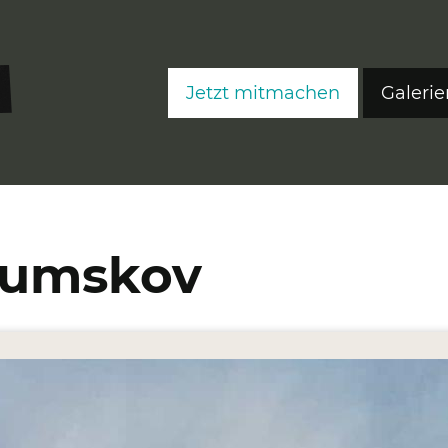
Jetzt mitmachen
Galerie
FreeS
FreeS
FreeS
 Kumskov
Editi
Ateli
Fre
Fre
Fre