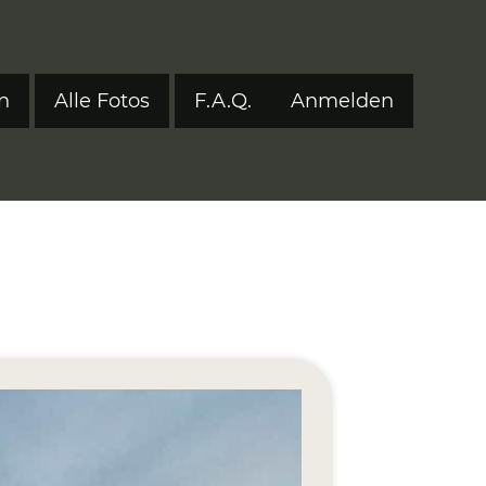
n
Alle Fotos
F.A.Q.
Anmelden
Benutzerm
tyle 2024
tyle 2023
tyle 2022
onen 2017–2021
ers
eStyle 2021
eStyle 2020
eStyle 2019