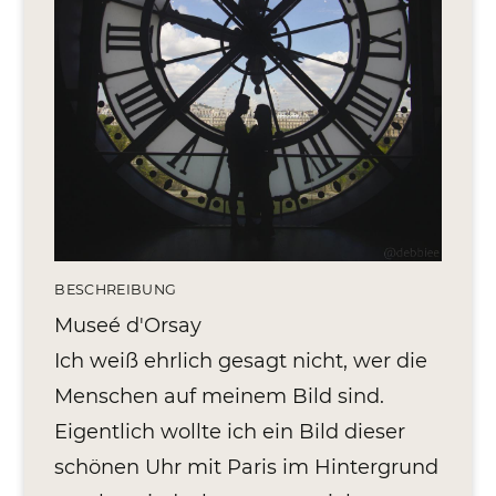
Editionen 2017–2021
Ateliers
FreeStyle 2021
FreeStyle 2020
FreeStyle 2019
FreeStyle 2018
FreeStyle 2017
BESCHREIBUNG
Museé d'Orsay
Ich weiß ehrlich gesagt nicht, wer die
Menschen auf meinem Bild sind.
Eigentlich wollte ich ein Bild dieser
schönen Uhr mit Paris im Hintergrund