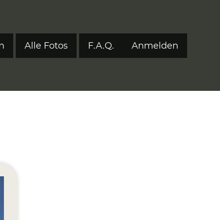
n
Alle Fotos
F.A.Q.
Anmelden
Benutzerm
tyle 2024
tyle 2023
tyle 2022
onen 2017–2021
ers
eStyle 2021
eStyle 2020
eStyle 2019