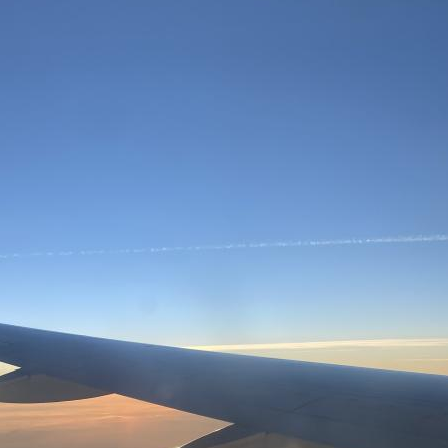
Fre
Fre