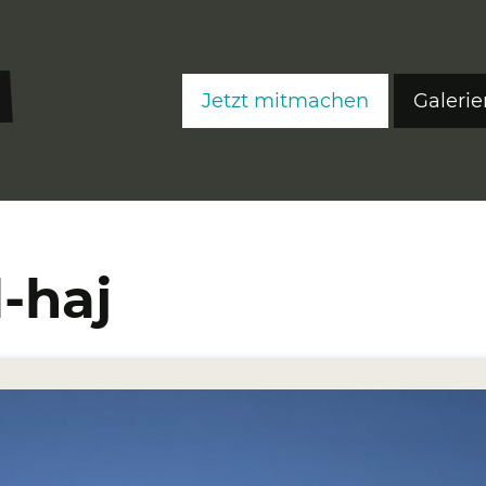
Jetzt mitmachen
Galerie
FreeS
FreeS
FreeS
-haj
Editi
Ateli
Fre
Fre
Fre