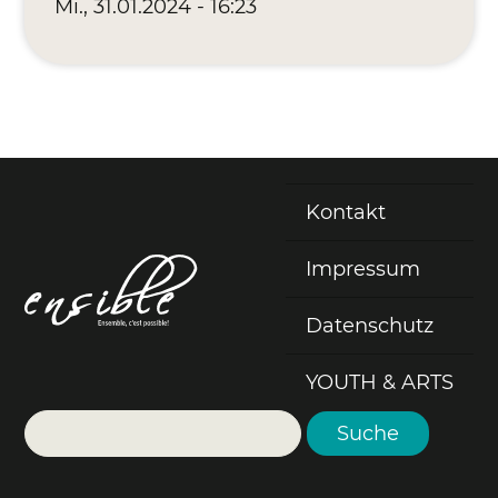
Mi., 31.01.2024 - 16:23
Kontakt
Fußzeile
Impressum
Datenschutz
YOUTH & ARTS
Suche