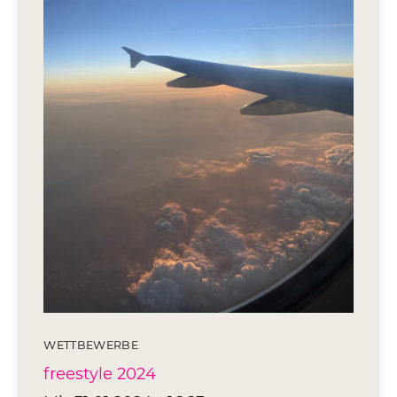
Editionen 2017–2021
Ateliers
FreeStyle 2021
FreeStyle 2020
FreeStyle 2019
FreeStyle 2018
FreeStyle 2017
WETTBEWERBE
freestyle 2024