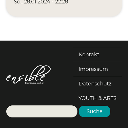
So., 28.01.2024 - 22:28
Kontakt
Fußzeile
Impressum
Datenschutz
YOUTH & ARTS
Suche