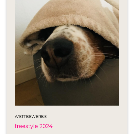
Editionen 2017–2021
Ateliers
FreeStyle 2021
FreeStyle 2020
FreeStyle 2019
FreeStyle 2018
FreeStyle 2017
WETTBEWERBE
freestyle 2024