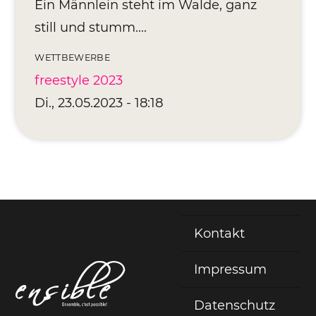
Ein Männlein steht im Walde, ganz
still und stumm....
WETTBEWERBE
freestyle 2023
Di., 23.05.2023 - 18:18
Kontakt
Fußzeile
Impressum
Datenschutz