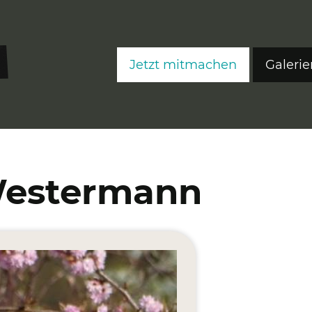
Jetzt mitmachen
Galerie
FreeS
FreeS
FreeS
Westermann
Editi
Ateli
Fre
Fre
Fre