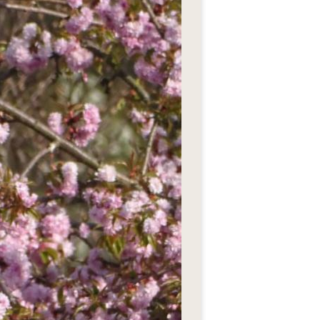
Fre
Fre