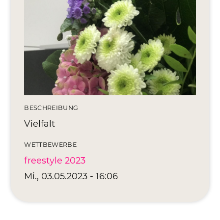
Editionen 2017–2021
Ateliers
FreeStyle 2021
FreeStyle 2020
FreeStyle 2019
FreeStyle 2018
BESCHREIBUNG
Vielfalt
FreeStyle 2017
WETTBEWERBE
freestyle 2023
Mi., 03.05.2023 - 16:06