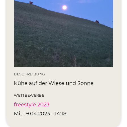
Editionen 2017–2021
Ateliers
FreeStyle 2021
FreeStyle 2020
FreeStyle 2019
FreeStyle 2018
FreeStyle 2017
BESCHREIBUNG
Kühe auf der Wiese und Sonne
WETTBEWERBE
freestyle 2023
Mi., 19.04.2023 - 14:18