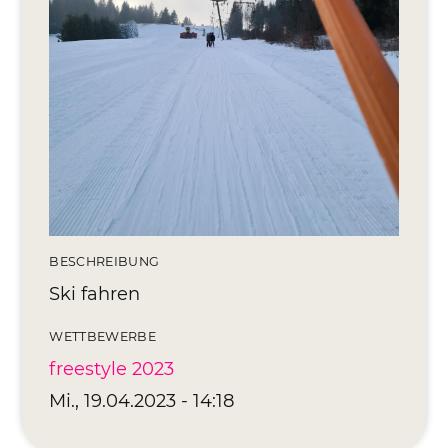
Editionen 2017–2021
Ateliers
FreeStyle 2021
FreeStyle 2020
FreeStyle 2019
FreeStyle 2018
FreeStyle 2017
BESCHREIBUNG
Ski fahren
WETTBEWERBE
freestyle 2023
Mi., 19.04.2023 - 14:18