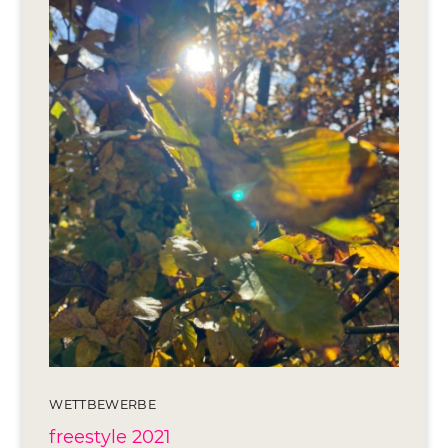
Editionen 2017–2021
Ateliers
FreeStyle 2021
FreeStyle 2020
FreeStyle 2019
FreeStyle 2018
FreeStyle 2017
WETTBEWERBE
freestyle 2021