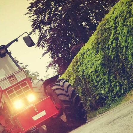
Fre
Fre