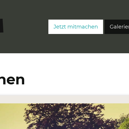
Jetzt mitmachen
Galerie
FreeS
FreeS
FreeS
chen
Editi
Ateli
Fre
Fre
Fre