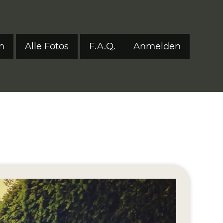
n
Alle Fotos
F.A.Q.
Anmelden
Benutzerm
tyle 2024
tyle 2023
tyle 2022
onen 2017–2021
ers
eStyle 2021
eStyle 2020
eStyle 2019