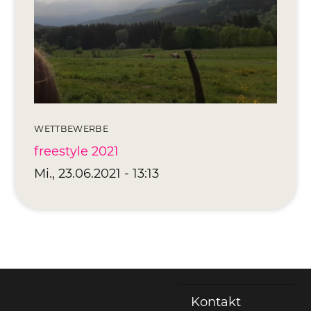
Editionen 2017–2021
Ateliers
FreeStyle 2021
FreeStyle 2020
FreeStyle 2019
WETTBEWERBE
FreeStyle 2018
freestyle 2021
Mi., 23.06.2021 - 13:13
FreeStyle 2017
Kontakt
Fußzeile