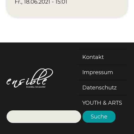
Fr., 18.06.2021 - 15:01
Kontakt
Fußzeile
Impressum
Datenschutz
YOUTH & ARTS
Suche