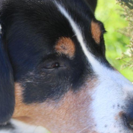
Fre
Fre