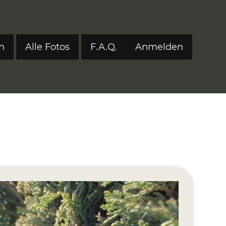
n
Alle Fotos
F.A.Q.
Anmelden
Benutzerm
tyle 2024
tyle 2023
tyle 2022
onen 2017–2021
ers
eStyle 2021
eStyle 2020
eStyle 2019