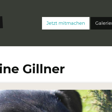
Jetzt mitmachen
Galerie
FreeS
FreeS
FreeS
ine Gillner
Editi
Ateli
Fre
Fre
Fre