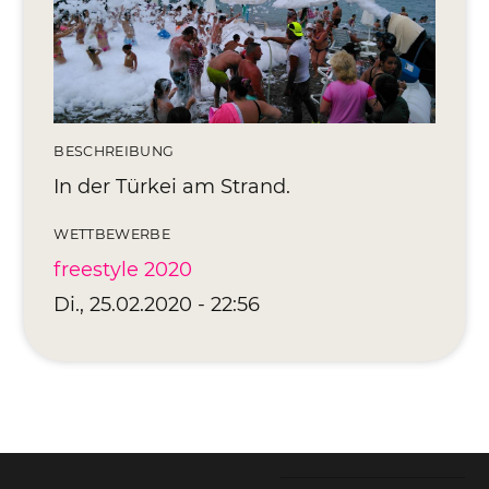
Editionen 2017–2021
Ateliers
FreeStyle 2021
FreeStyle 2020
BESCHREIBUNG
FreeStyle 2019
In der Türkei am Strand.
FreeStyle 2018
WETTBEWERBE
freestyle 2020
FreeStyle 2017
Di., 25.02.2020 - 22:56