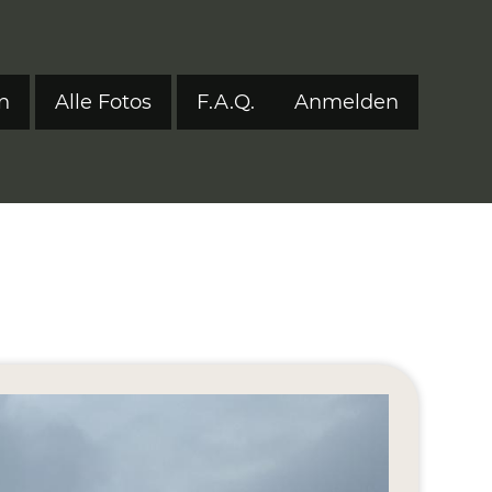
n
Alle Fotos
F.A.Q.
Anmelden
Benutzerm
tyle 2024
tyle 2023
tyle 2022
onen 2017–2021
ers
eStyle 2021
eStyle 2020
eStyle 2019