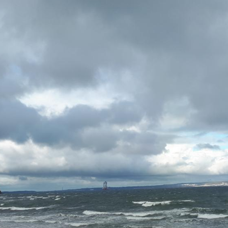
Fre
Fre