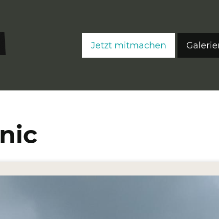
Jetzt mitmachen
Galerie
FreeS
FreeS
FreeS
nic
Editi
Ateli
Fre
Fre
Fre