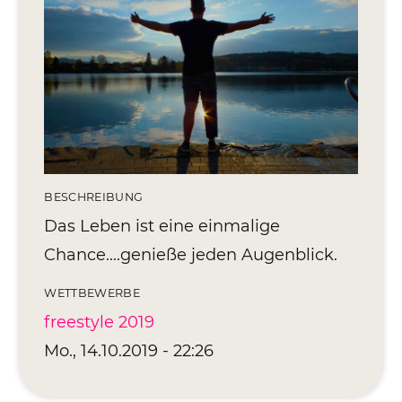
Editionen 2017–2021
Ateliers
FreeStyle 2021
FreeStyle 2020
FreeStyle 2019
FreeStyle 2018
BESCHREIBUNG
Das Leben ist eine einmalige
FreeStyle 2017
Chance....genieße jeden Augenblick.
WETTBEWERBE
freestyle 2019
Mo., 14.10.2019 - 22:26