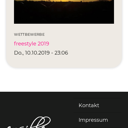
Editionen 2017–2021
Ateliers
FreeStyle 2021
FreeStyle 2020
WETTBEWERBE
freestyle 2019
FreeStyle 2019
Do., 10.10.2019 - 23:06
FreeStyle 2018
FreeStyle 2017
Kontakt
Fußzeile
Impressum