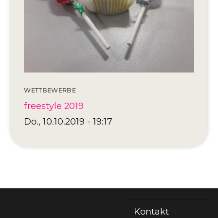
Editionen 2017–2021
Ateliers
FreeStyle 2021
FreeStyle 2020
FreeStyle 2019
WETTBEWERBE
FreeStyle 2018
freestyle 2019
Do., 10.10.2019 - 19:17
FreeStyle 2017
Kontakt
Fußzeile