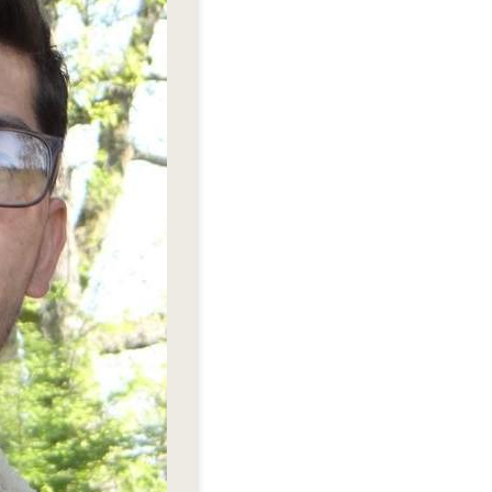
Fre
Fre