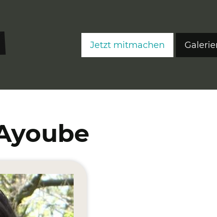
Jetzt mitmachen
Galerie
FreeS
FreeS
FreeS
 Ayoube
Editi
Ateli
Fre
Fre
Fre