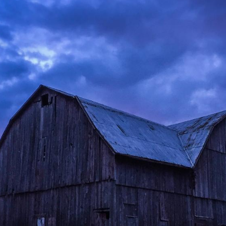
Fre
Fre