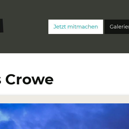
Jetzt mitmachen
Galerie
FreeS
FreeS
FreeS
s Crowe
Editi
Ateli
Fre
Fre
Fre