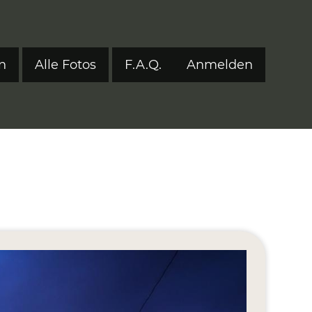
n
Alle Fotos
F.A.Q.
Anmelden
Benutzerm
tyle 2024
tyle 2023
tyle 2022
onen 2017–2021
ers
eStyle 2021
eStyle 2020
eStyle 2019