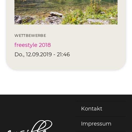
Editionen 2017–2021
Ateliers
FreeStyle 2021
FreeStyle 2020
WETTBEWERBE
freestyle 2018
FreeStyle 2019
Do., 12.09.2019 - 21:46
FreeStyle 2018
FreeStyle 2017
Kontakt
Fußzeile
Impressum