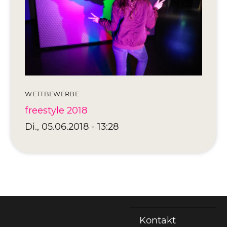
Editionen 2017–2021
Ateliers
FreeStyle 2021
FreeStyle 2020
FreeStyle 2019
WETTBEWERBE
FreeStyle 2018
freestyle 2018
Di., 05.06.2018 - 13:28
FreeStyle 2017
Kontakt
Fußzeile