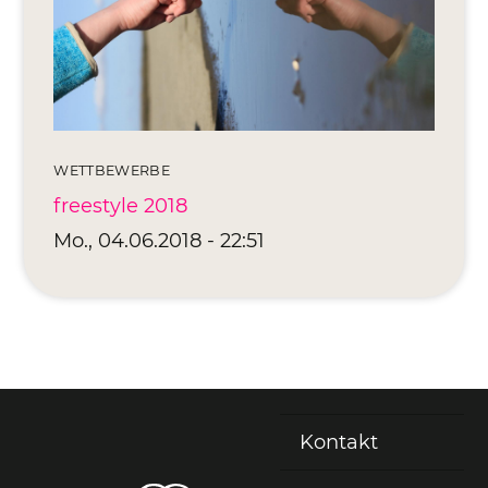
Editionen 2017–2021
Ateliers
FreeStyle 2021
FreeStyle 2020
WETTBEWERBE
FreeStyle 2019
freestyle 2018
FreeStyle 2018
Mo., 04.06.2018 - 22:51
FreeStyle 2017
Kontakt
Fußzeile