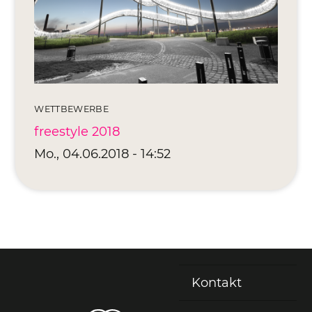
Editionen 2017–2021
Ateliers
FreeStyle 2021
FreeStyle 2020
WETTBEWERBE
FreeStyle 2019
freestyle 2018
FreeStyle 2018
Mo., 04.06.2018 - 14:52
FreeStyle 2017
Kontakt
Fußzeile