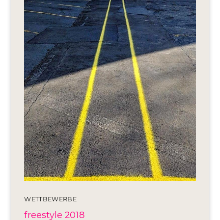
Editionen 2017–2021
Ateliers
FreeStyle 2021
FreeStyle 2020
FreeStyle 2019
FreeStyle 2018
FreeStyle 2017
WETTBEWERBE
freestyle 2018