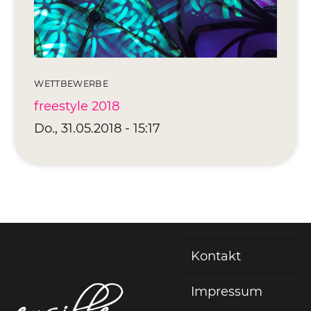
Editionen 2017–2021
Ateliers
FreeStyle 2021
FreeStyle 2020
WETTBEWERBE
freestyle 2018
FreeStyle 2019
Do., 31.05.2018 - 15:17
FreeStyle 2018
FreeStyle 2017
Kontakt
Fußzeile
Impressum