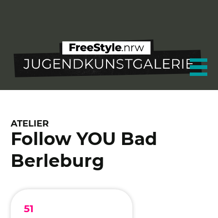
Direkt
zum
Inhalt
Jetzt mitmachen
Anmelden
Benutzerm
ATELIER
Galerien
Follow YOU Bad
FreeStyle 2024
Alle Fotos
Berleburg
FreeStyle 2023
F.A.Q.
FreeStyle 2022
51