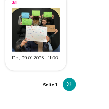
31
Do., 09.01.2025 - 11:00
Nächste
››
Seitennummerierung
Seite 1
Seite