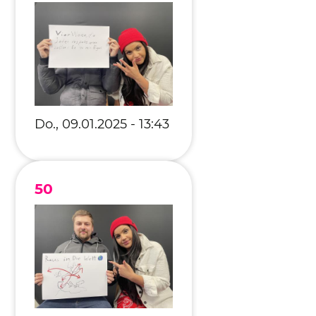
Editionen 2017–2021
Ateliers
FreeStyle 2021
FreeStyle 2020
FreeStyle 2019
Do., 09.01.2025 - 13:43
FreeStyle 2018
FreeStyle 2017
50