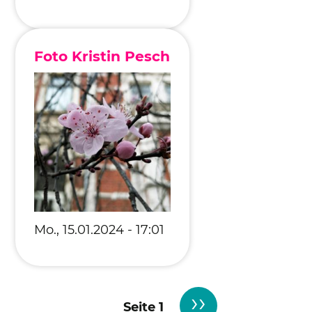
Foto Kristin Pesch
Mo., 15.01.2024 - 17:01
Nächste
››
Seitennummerierung
Seite 1