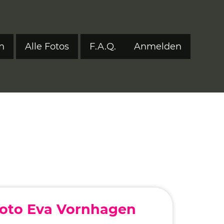
n
Alle Fotos
F.A.Q.
Anmelden
Benutzerm
tyle 2024
tyle 2023
tyle 2022
onen 2017–2021
ers
eStyle 2021
eStyle 2020
oto Eva Vornhagen
eStyle 2019