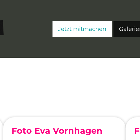
Jetzt mitmachen
Galerie
FreeS
FreeS
FreeS
Editi
Ateli
Fre
Fre
Foto Eva Vornhagen
F
Fre