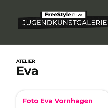
Direkt
zum
Inhalt
ATELIER
Eva
Foto Eva Vornhagen